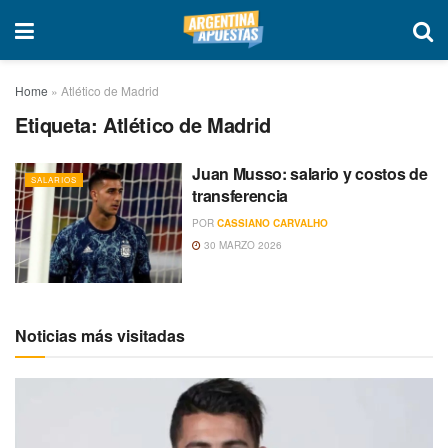
Home
»
Atlético de Madrid
Etiqueta:
Atlético de Madrid
Juan Musso: salario y costos de
SALARIOS
transferencia
POR
CASSIANO CARVALHO
30 MARZO 2026
Noticias más visitadas