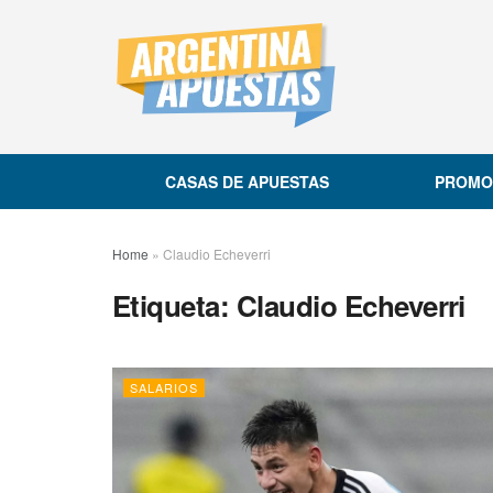
CASAS DE APUESTAS
PROMO
Home
»
Claudio Echeverri
Etiqueta:
Claudio Echeverri
SALARIOS