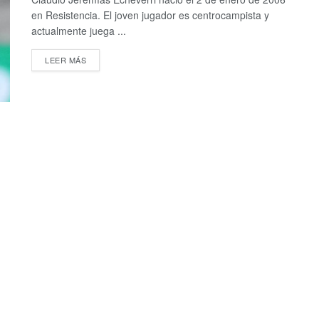
en Resistencia. El joven jugador es centrocampista y
actualmente juega ...
LEER MÁS