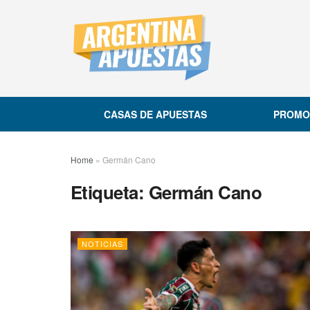
CASAS DE APUESTAS
PROMO
Home
»
Germán Cano
Etiqueta:
Germán Cano
NOTICIAS