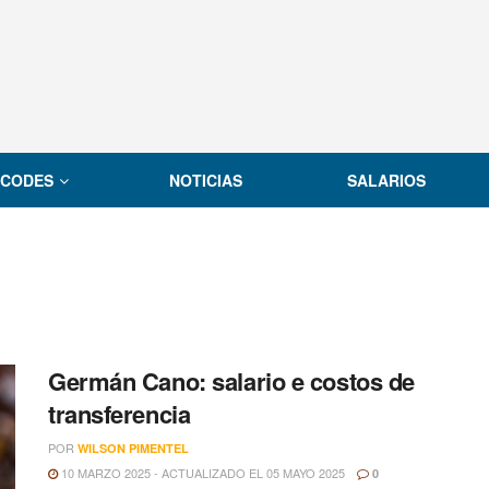
CODES
NOTICIAS
SALARIOS
Germán Cano: salario e costos de
transferencia
POR
WILSON PIMENTEL
10 MARZO 2025 - ACTUALIZADO EL 05 MAYO 2025
0