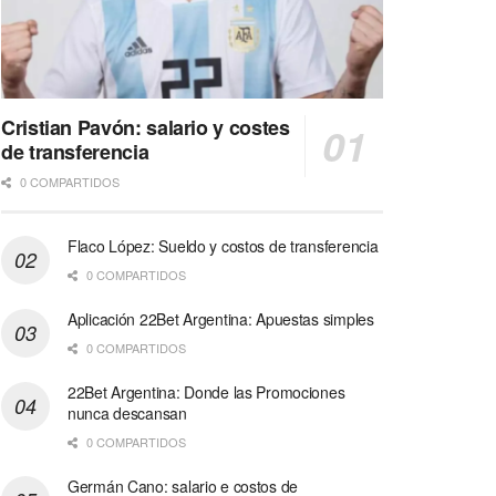
Cristian Pavón: salario y costes
de transferencia
0 COMPARTIDOS
Flaco López: Sueldo y costos de transferencia
0 COMPARTIDOS
Aplicación 22Bet Argentina: Apuestas simples
0 COMPARTIDOS
22Bet Argentina: Donde las Promociones
nunca descansan
0 COMPARTIDOS
Germán Cano: salario e costos de