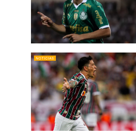
NOTICIAS