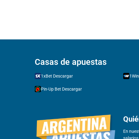
Casas de apuestas
1xBet Descargar
1Win
Pin-Up Bet Descargar
Qui
En nuest
salarios