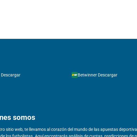
 Descargar
Betwinner Descargar
énes somos
ro sitio web, te llevamos al corazón del mundo de las apuestas deportiva
 de los futbolistas. Aquí encontrarás análisis de cuotas, predicciones de 