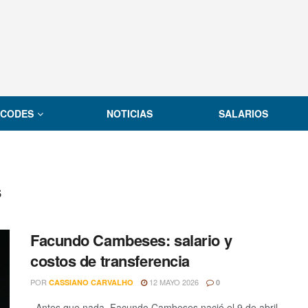
CODES
NOTICIAS
SALARIOS
s
Facundo Cambeses: salario y
costos de transferencia
POR
12 MAYO 2026
CASSIANO CARVALHO
0
Antes que nada, Facundo Cambeses nació el 9 de abril