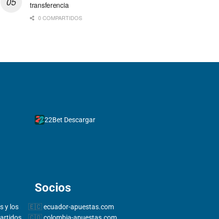
transferencia
0 COMPARTIDOS
22Bet Descargar
Socios
s y los
ecuador-apuestas.com
partidos
colombia-apuestas.com