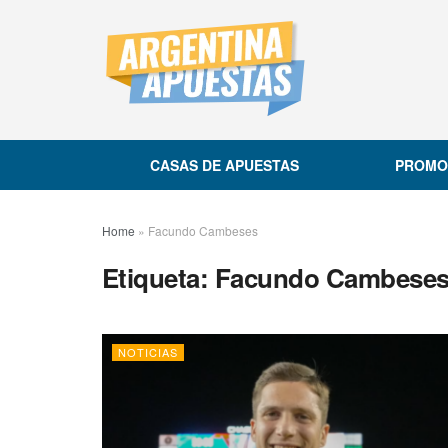
CASAS DE APUESTAS
PROMO
Home
»
Facundo Cambeses
Etiqueta:
Facundo Cambese
NOTICIAS